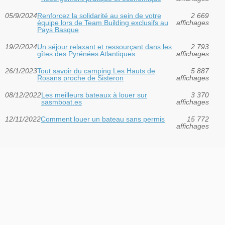
05/9/2024
Renforcez la solidarité au sein de votre
2 669
équipe lors de Team Building exclusifs au
affichages
Pays Basque
19/2/2024
Un séjour relaxant et ressourçant dans les
2 793
gîtes des Pyrénées Atlantiques
affichages
26/1/2023
Tout savoir du camping Les Hauts de
5 887
Rosans proche de Sisteron
affichages
08/12/2022
Les meilleurs bateaux à louer sur
3 370
sasmboat.es
affichages
12/11/2022
Comment louer un bateau sans permis
15 772
affichages