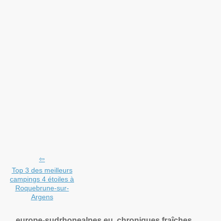
Top 3 des meilleurs
campings 4 étoiles à
Roquebrune-sur-
Argens
europe-sudrhonealpes.eu, chroniques fraîches.