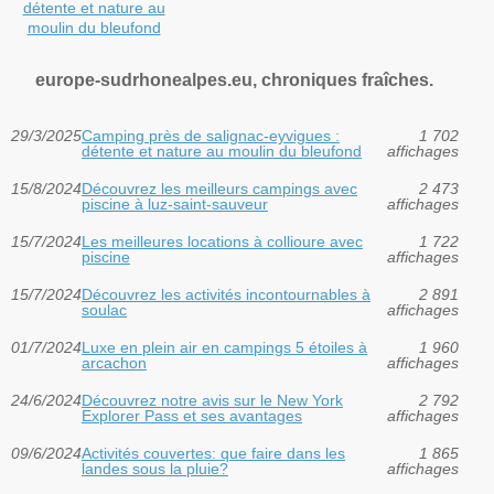
détente et nature au
moulin du bleufond
europe-sudrhonealpes.eu, chroniques fraîches.
29/3/2025
Camping près de salignac-eyvigues :
1 702
détente et nature au moulin du bleufond
affichages
15/8/2024
Découvrez les meilleurs campings avec
2 473
piscine à luz-saint-sauveur
affichages
15/7/2024
Les meilleures locations à collioure avec
1 722
piscine
affichages
15/7/2024
Découvrez les activités incontournables à
2 891
soulac
affichages
01/7/2024
Luxe en plein air en campings 5 étoiles à
1 960
arcachon
affichages
24/6/2024
Découvrez notre avis sur le New York
2 792
Explorer Pass et ses avantages
affichages
09/6/2024
Activités couvertes: que faire dans les
1 865
landes sous la pluie?
affichages