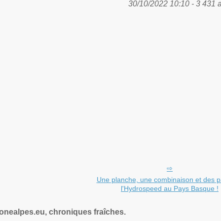
30/10/2022 10:10 - 3 431 
Une planche, une combinaison et des p
l'Hydrospeed au Pays Basque !
nealpes.eu, chroniques fraîches.