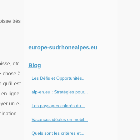
oisse très
europe-sudrhonealpes.eu
isse, etc.
Blog
re chose à
Les Défis et Opportunités...
 qu’il est
alp-en.eu : Stratégies pour...
 en ligne,
yer un e-
Les paysages colorés du...
cination.
Vacances idéales en mobil...
Quels sont les critères et...