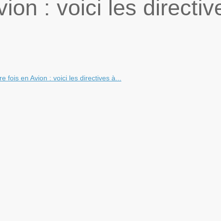
ion : voici les directiv
e fois en Avion : voici les directives à...