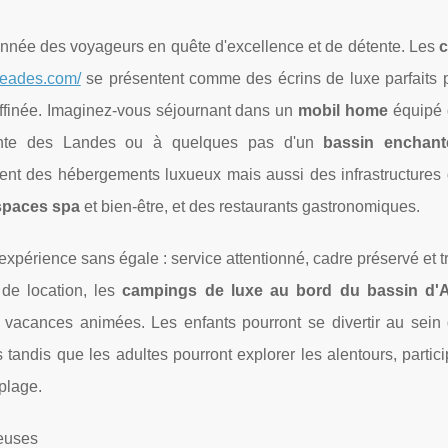
e année des voyageurs en quête d'excellence et de détente. Les
reades.com/
se présentent comme des écrins de luxe parfaits 
ffinée. Imaginez-vous séjournant dans un
mobil home
équipé d
sante des Landes ou à quelques pas d'un
bassin enchant
nt des hébergements luxueux mais aussi des infrastructures 
spaces spa
et bien-être, et des restaurants gastronomiques.
expérience sans égale : service attentionné, cadre préservé et tr
 de location, les
campings de luxe au bord du bassin d'
es vacances animées. Les enfants pourront se divertir au sei
tandis que les adultes pourront explorer les alentours, partic
plage.
ueuses