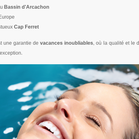
du
Bassin d'Arcachon
'Europe
estueux
Cap Ferret
t une garantie de
vacances inoubliables
, où la qualité et le 
'exception.