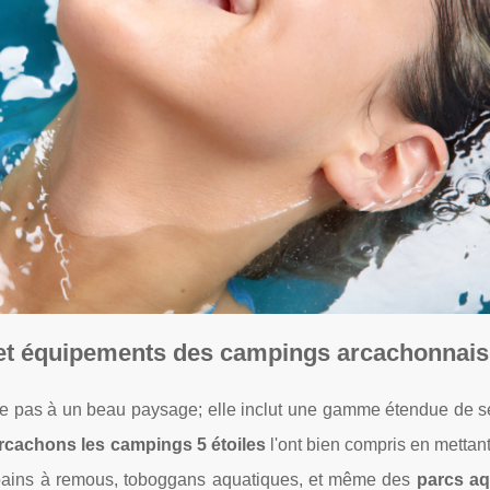
 et équipements des campings arcachonnais
 pas à un beau paysage; elle inclut une gamme étendue de se
rcachons les campings 5 étoiles
l'ont bien compris en mettan
, bains à remous, toboggans aquatiques, et même des
parcs aq