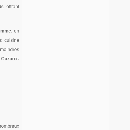
s, offrant
gamme
, en
: cuisine
 moindres
e Cazaux-
nombreux