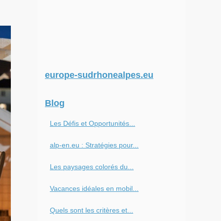
europe-sudrhonealpes.eu
Blog
Les Défis et Opportunités...
alp-en.eu : Stratégies pour...
Les paysages colorés du...
Vacances idéales en mobil...
Quels sont les critères et...