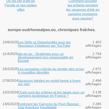
Un joli clin d’œil en
Comment occuper
Floride et ses petites
les enfants pendant
villes
les vacances d'été en
camping montagne
avec piscine?
europe-sudrhonealpes.eu, chroniques fraîches.
10/8/2025
Les Défis et Opportunités pour les
1 403
Nouveaux Créateurs sur YouTube
affichages
11/4/2025
alp-en.eu : Stratégies pour un
2 754
développement éco-responsable en
affichages
Europe
18/2/2025
Les paysages colorés du sentier des ocres
2 971
à roussillon dévoilés
affichages
27/8/2024
Vacances idéales en mobil home à brem
2 498
sur mer
affichages
10/2/2024
Quels sont les critères et les labels pour un
3 138
camping écologique en France ?
affichages
13/6/2023
Explorant les Canyons du Pays Basque :
3 285
Une Aventure Inoubliable
affichages