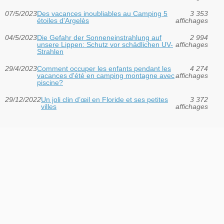
07/5/2023
Des vacances inoubliables au Camping 5
3 353
étoiles d'Argelès
affichages
04/5/2023
Die Gefahr der Sonneneinstrahlung auf
2 994
unsere Lippen: Schutz vor schädlichen UV-
affichages
Strahlen
29/4/2023
Comment occuper les enfants pendant les
4 274
vacances d'été en camping montagne avec
affichages
piscine?
29/12/2022
Un joli clin d’œil en Floride et ses petites
3 372
villes
affichages